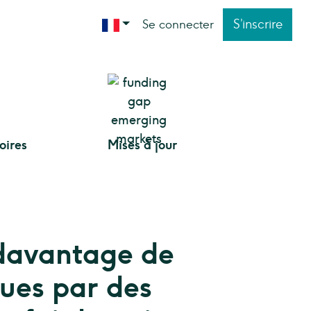
S’inscrire
Se connecter
toires
Mises à jour
 davantage de
ues par des