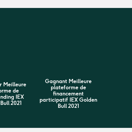
Gagnant Meilleure
 Meilleure
plateforme de
orme de
financement
nding IEX
participatif IEX Golden
Bull 2021
Bull 2021