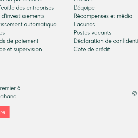
feuille des entreprises
L'équipe
 d’investissements
Récompenses et média
tissement automatique
Lacunes
es
Postes vacants
ds de paiement
Déclaration de confidenti
ce et supervision
Cote de crédit
premier à
© 
ndahand.
ire