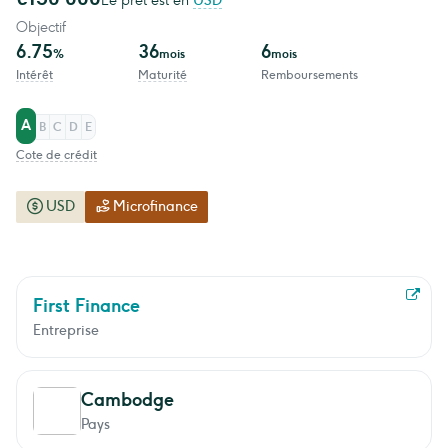
Le prêt est en
USD
Objectif
6.75
36
6
%
mois
mois
Intérêt
Maturité
Remboursements
A
B
C
D
E
Cote de crédit
USD
Microfinance
First Finance
Entreprise
Cambodge
Pays