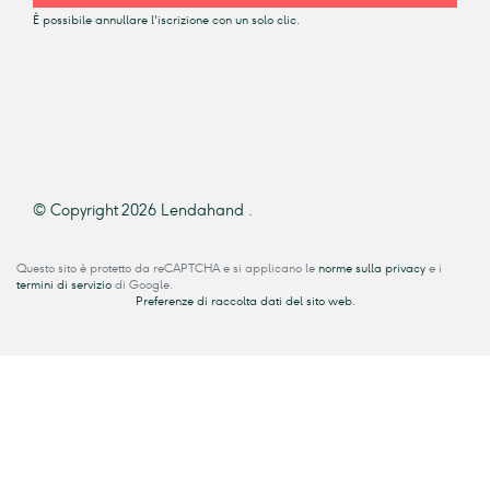
È possibile annullare l'iscrizione con un solo clic.
© Copyright 2026 Lendahand .
Questo sito è protetto da reCAPTCHA e si applicano le
norme sulla privacy
e i
termini di servizio
di Google.
Preferenze di raccolta dati del sito web.