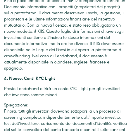
Fino a poco tempo fa, la licenza MiFID ci imponeva di fornire un
Documento informativo con i progetti (proprietari dei progetti)
sulla piattaforma. Il documento descriveva i rischi, la gestione, i
proprietari e le ultime informazioni finanziarie del rispettivo
mutuatario. Con la nuova licenza, è stato reso obbligatorio un
nuovo modello: il KIIS. Questo foglio di informazioni chiave sugli
investimenti contiene all'incirca le stesse informazioni del
documento informativo, ma in ordine diverso. Il KIIS deve essere
disponibile nelle lingue dei Paesi in cui opera la piattaforma di
crowdfunding. Nel caso di Lendahand, il documento è
attualmente disponibile in olandese, inglese, francese e
spagnolo.
4. Nuovo: Conti KYC Light
Presto Lendahand offrirà un conto KYC Light per gli investitori
che investono somme minori.
Spiegazione:
Finora, tutti gli investitori dovevano sottoporsi a un processo di
screening completo, indipendentemente dall'importo investito:
test dell'investitore, caricamento dei documenti d'identità, verifica
dei selfie, convalida del conto bancario e controlli sulle sanzioni.