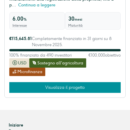
p...
Continua a leggere
6.00
30
%
mesi
Interesse
Maturità
€115,645.81
Completamente finanziato in 31 giorni su 8
Novembre 2025.
100% finanziato da 490 investitori
€100,000
obiettivo
USD
Sostegno all'agricoltura
Microfinanza
Visualizza il progetto
Iniziare