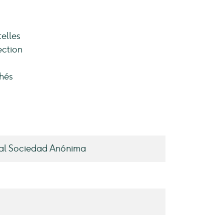
elles
ection
chés
al Sociedad Anónima