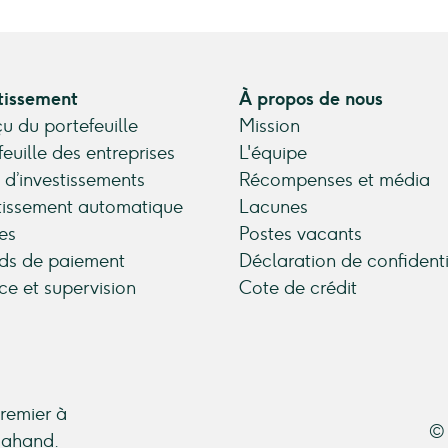
tissement
À propos de nous
u du portefeuille
Mission
feuille des entreprises
L'équipe
 d’investissements
Récompenses et média
tissement automatique
Lacunes
es
Postes vacants
ds de paiement
Déclaration de confidenti
ce et supervision
Cote de crédit
premier à
© 
ndahand.