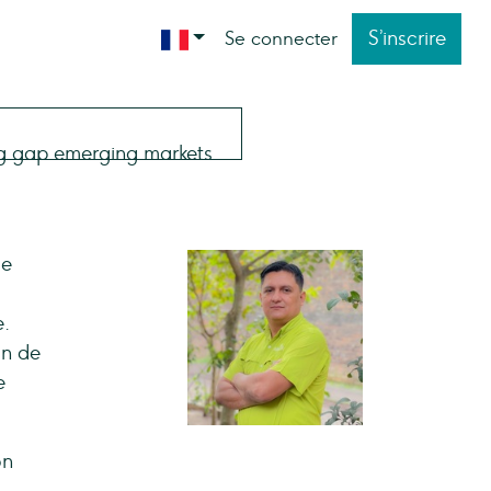
S’inscrire
Se connecter
de
.
on de
e
on