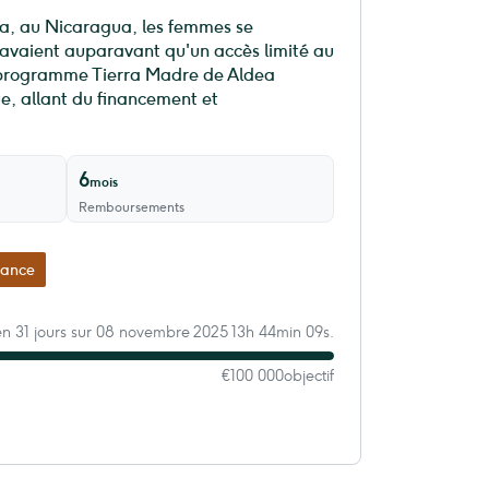
ga, au Nicaragua, les femmes se
 n'avaient auparavant qu'un accès limité au
le programme Tierra Madre de Aldea
e, allant du financement et
6
mois
Remboursements
nance
en 31 jours sur 08 novembre 2025 13h 44min 09s.
€100 000
objectif