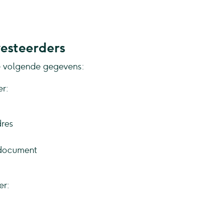
esteerders
e volgende gegevens:
r:
dres
 document
er: