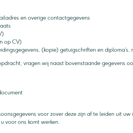
ailadres en overige contactgegevens
laats
V)
en op CV)
eidingsgegevens, (kopie) getuigschriften en diploma’s, r
n opdracht, vragen wij naast bovenstaande gegevens o
 document
soonsgegevens voor zover deze zijn af te leiden uit uw
 u voor ons komt werken.