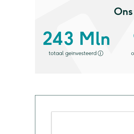
Ons 
243 Mln
totaal geïnvesteerd
o