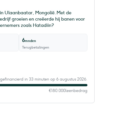
in Ulaanbaatar, Mongolië. Met de
bedrijf groeien en creëerde hij banen voor
ndernemers zoals Hatadiin?
6
mnden
Terugbetalingen
 gefinancierd in 33 minuten op 6 augustus 2026.
€180.000
leenbedrag