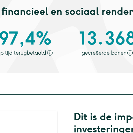
financieel en sociaal rend
97,4%
13.36
p tijd terugbetaald
gecreëerde banen
Dit is de im
investeringe