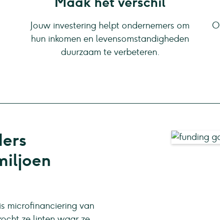
Maak het verschil
Jouw investering helpt ondernemers om
O
hun inkomen en levensomstandigheden
duurzaam te verbeteren.
ders
miljoen
s microfinanciering van
kocht ze linten waar ze