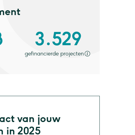
ement
8
3.529
gefinancierde projecten
pact van jouw
n in 2025