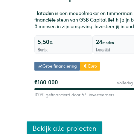
Hatadiin is een meubelmaker en timmerman 
financiële steun van GSB Capital liet hij zijn 
8 mensen in zijn omgeving. Investeer jij in o
5,50
24
%
mnden
Rente
Looptijd
Groeifinanciering
Euro
€180.000
Volledig
100% gefinancierd door 671 investeerders
Bekijk alle projecten