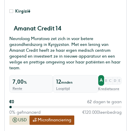
Kirgizië
Amanat Credit 14
Neuroloog Muratova zet zich in voor betere
gezondheidszorg in Kyrgyzstan. Met een lening van
Amanat Credit heeft ze haar eigen medisch centrum
geopend en investeert ze in nieuwe apparatuur en een
veilige en prettige omgeving voor haar patiënten en haar
team.
A
7,00
12
B
C
D
E
%
mnden
Rente
Looptijd
Kredietscore
€0
62
dagen te gaan
0% gefinancierd
€120.000
leenbedrag
USD
Microfinanciering