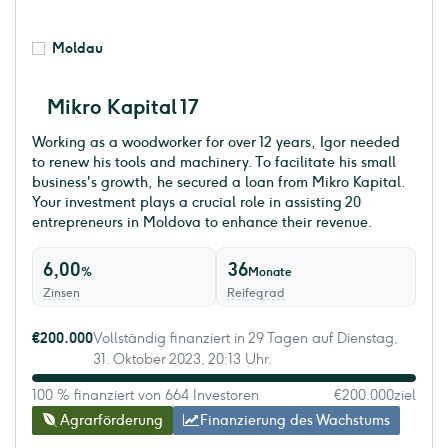
Moldau
Mikro Kapital 17
Working as a woodworker for over 12 years, Igor needed
to renew his tools and machinery. To facilitate his small
business's growth, he secured a loan from Mikro Kapital.
Your investment plays a crucial role in assisting 20
entrepreneurs in Moldova to enhance their revenue.
6,00
36
%
Monate
Zinsen
Reifegrad
€200.000
Vollständig finanziert in 29 Tagen auf Dienstag,
31. Oktober 2023, 20:13 Uhr.
100 % finanziert von 664 Investoren
€200.000
ziel
Agrarförderung
Finanzierung des Wachstums