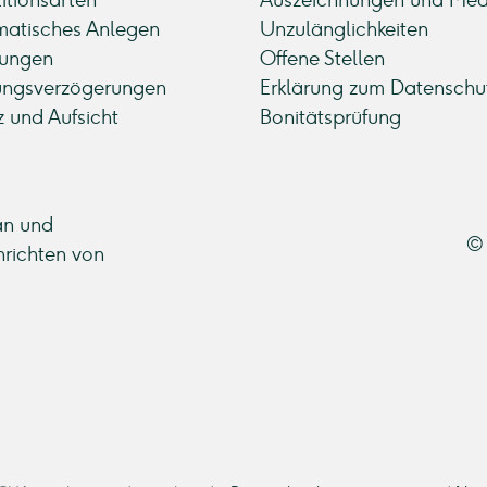
titionsarten
Auszeichnungen und Med
atisches Anlegen
Unzulänglichkeiten
ungen
Offene Stellen
ungsverzögerungen
Erklärung zum Datenschu
z und Aufsicht
Bonitätsprüfung
an und
© 
hrichten von