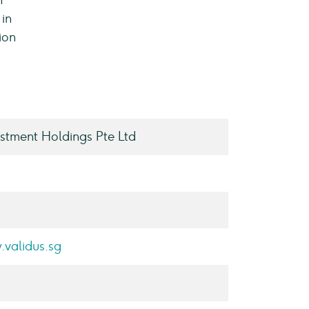
n
 in
ion
estment Holdings Pte Ltd
validus.sg