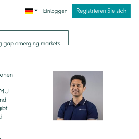
Registrieren Sie sich
Einloggen
sonen
 KMU
und
ibt.
d