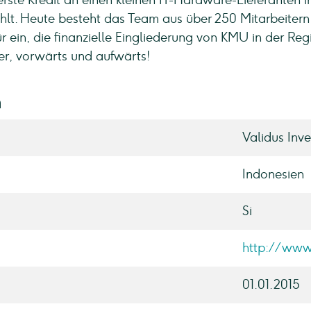
rste Kredit an einen kleinen IT-Hardware-Lieferanten i
lt. Heute besteht das Team aus über 250 Mitarbeitern
r ein, die finanzielle Eingliederung von KMU in der Reg
ter, vorwärts und aufwärts!
n
Validus Inv
Indonesien
Si
http://www.
01.01.2015