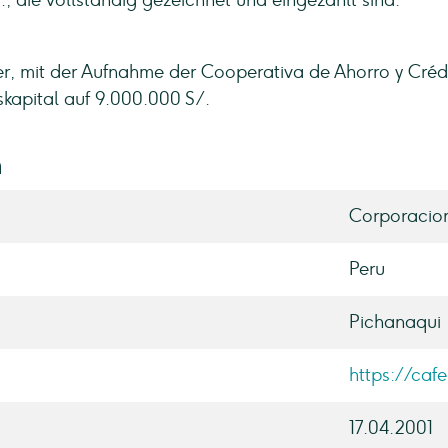
., die vollständig gezeichnet und eingezahlt sind.
ner, mit der Aufnahme der Cooperativa de Ahorro y Créd
skapital auf 9.000.000 S/.
n
Corporacion
Peru
Pichanaqui
https://caf
17.04.2001