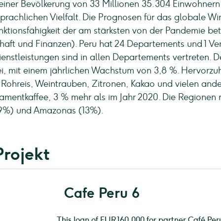
einer Bevölkerung von 33 Millionen 35.304 Einwohnern (
prachlichen Vielfalt. Die Prognosen für das globale W
unktionsfähigkeit der am stärksten von der Pandemie b
schaft und Finanzen). Peru hat 24 Departements und 1 Ve
ienstleistungen sind in allen Departements vertreten. 
ei, mit einem jährlichen Wachstum von 3,8 %. Hervorzu
ohreis, Weintrauben, Zitronen, Kakao und vielen ande
gamentkaffee, 3 % mehr als im Jahr 2020. Die Regionen 
(19%) und Amazonas (13%).
Projekt
Cafe Peru 6
This loan of EUR 160,000 for partner Café Per