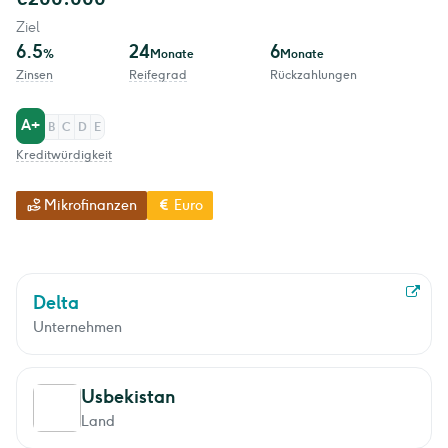
Ziel
6.5
24
6
%
Monate
Monate
Zinsen
Reifegrad
Rückzahlungen
A+
B
C
D
E
Kreditwürdigkeit
Mikrofinanzen
Euro
Delta
Unternehmen
Usbekistan
Land