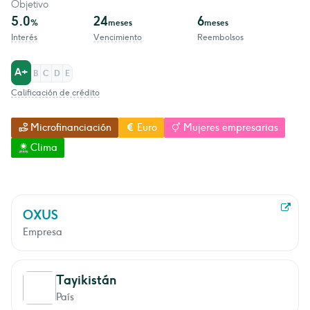
Objetivo
5.0
24
6
%
meses
meses
Interés
Vencimiento
Reembolsos
A+
B
C
D
E
Calificación de crédito
Microfinanciación
Euro
Mujeres empresarias
Clima
OXUS
Empresa
Tayikistán
País