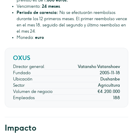
previsto es de 1
.088 euros.
Vencimiento:
24 meses
.
Periodo de carencia:
No se efectuarán reembolsos
durante los 12 primeros meses. El primer reembolso vence
en el mes 18, seguido del segundo y último reembolso en
el mes 24.
Moneda:
euro
OXUS
Director general
Vatansho Vatanshoev
Fundado
2005-11-18
Ubicación
Dushanbe
Sector
Agricultura
Volumen de negocio
€4.200.000
Empleados
188
Impacto