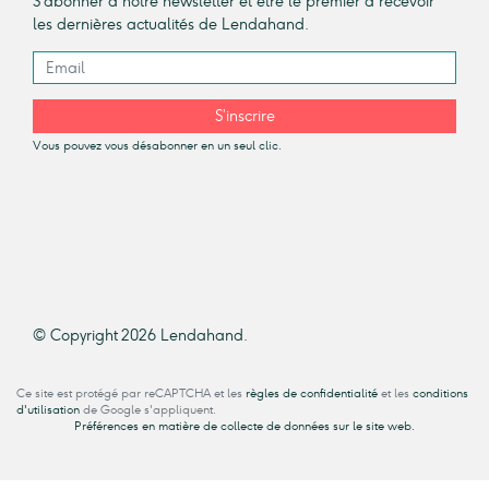
S’abonner à notre newsletter et être le premier à recevoir
les dernières actualités de Lendahand.
S’inscrire
Vous pouvez vous désabonner en un seul clic.
© Copyright 2026 Lendahand.
Ce site est protégé par reCAPTCHA et les
règles de confidentialité
et les
conditions
d'utilisation
de Google s'appliquent.
Préférences en matière de collecte de données sur le site web.