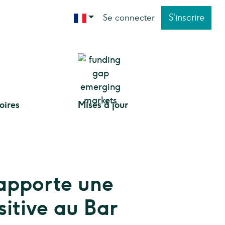
S’inscrire
Se connecter
toires
Mises à jour
 apporte une
sitive au Bar