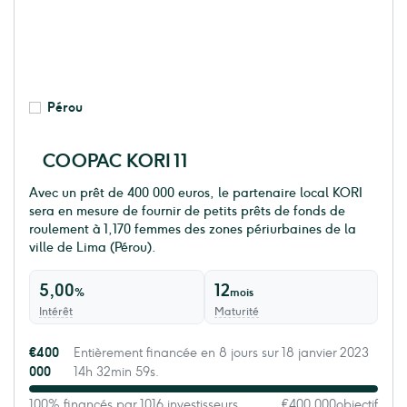
Pérou
COOPAC KORI 11
Avec un prêt de 400 000 euros, le partenaire local KORI
sera en mesure de fournir de petits prêts de fonds de
roulement à 1,170 femmes des zones périurbaines de la
ville de Lima (Pérou).
5,00
12
%
mois
Intérêt
Maturité
€400
Entièrement financée en 8 jours sur 18 janvier 2023
000
14h 32min 59s.
100% financés par 1016 investisseurs
€400 000
objectif