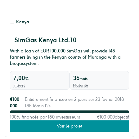
Kenya
SimGas Kenya Ltd. 10
With a loan of EUR 100,000 SimGas will provide 148
farmers living in the Kenyan county of Muranga with a
biogassystem.
7,00
36
%
mois
Intérêt
Maturité
€100
Entièrement financée en 2 jours sur 23 février 2018
000
18h 16min 12s.
100% financés par 180 investisseurs
€100 000
objectif
Voir le projet