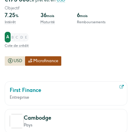
Le prêt est en
USD
Objectif
7.25
36
6
%
mois
mois
Intérêt
Maturité
Remboursements
A
B
C
D
E
Cote de crédit
USD
Microfinance
First Finance
Entreprise
Cambodge
Pays