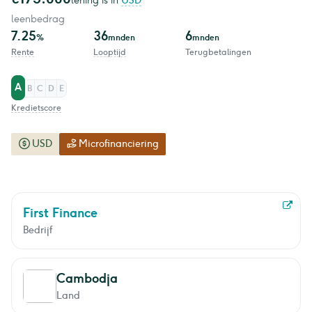
lening is in
USD
leenbedrag
7.25
36
6
%
mnden
mnden
Rente
Looptijd
Terugbetalingen
A
B
C
D
E
Kredietscore
USD
Microfinanciering
First Finance
Bedrijf
Cambodja
Land