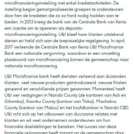
microfinancieringsinstelling met enkel kredietactiviteiten. De
instelling begon gemarginaliseerde groepen te ondersteunen
door hen de kredieten die ze zo hard nodig hadden aan te
bieden. In 2013 kreeg de bank van de Centrale Bank van Kenia
een licentie om te opereren als deposito-
microfinancieringsinstelling. U&I bleef haar klanten uitstekend
dienen en hield zich aan de toepasselijke regelgeving. In april
2017 verleende de Centrale Bank van Kenia U&I Microfinance
Bank een nationale vergunning, waardoor er een omzetting
plaatsvond van microfinanciering binnen de gemeenschap naar
nationale microfinanciering.
U&I Microfinance bank heeft diensten verleend aan duizenden
klanten, veel nieuwe producten geïntroduceerd, nieuwe filialen
geopend en verschillende prijzen gewonnen. Momenteel heeft
U&I vier vestigingen in Nairobi County (de kantoren van Asili en
Gikomba), Kiambu County (kantoor van Thika), Machakos
County (kantoor van Matuu) en het hoofdkantoor in Nairobi CBD.
U&I richt zich op het uitbouwen van duurzame relaties met
klanten en wil veel ondernemers ondersteunen om hun
financiële doelstellingen te bereiken. Het succes van deze
financiële oplossingen heeft impact op de gemeenschap door