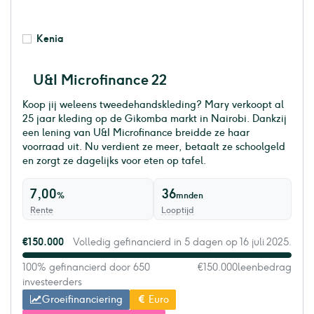
Kenia
U&I Microfinance 22
Koop jij weleens tweedehandskleding? Mary verkoopt al
25 jaar kleding op de Gikomba markt in Nairobi. Dankzij
een lening van U&I Microfinance breidde ze haar
voorraad uit. Nu verdient ze meer, betaalt ze schoolgeld
en zorgt ze dagelijks voor eten op tafel.
7,00
36
%
mnden
Rente
Looptijd
€150.000
Volledig gefinancierd in 5 dagen op 16 juli 2025.
100% gefinancierd door 650
€150.000
leenbedrag
investeerders
Groeifinanciering
Euro