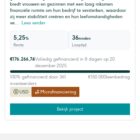
biedt vrouwen en gezinnen met een laag inkomen
financiële ruimte om hun bedrijf te versterken, waardoor
zij meer stabiliteit creëren en hun leefomstandigheden
ve...
Lees verder
5,25
36
%
mnden
Rente
Looptijd
€176.266,74
Volledig gefinancierd in 8 dagen op 20
december 2025.
100% gefinancierd door 361
€150.000
leenbedrag
investeerders
USD
Microfinanciering
Bekijk project