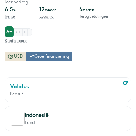
leenbedrag
6.5
12
6
%
mnden
mnden
Rente
Looptijd
Terugbetalingen
A+
B
C
D
E
Kredietscore
USD
Groeifinanciering
Validus
Bedrijf
Indonesië
Land