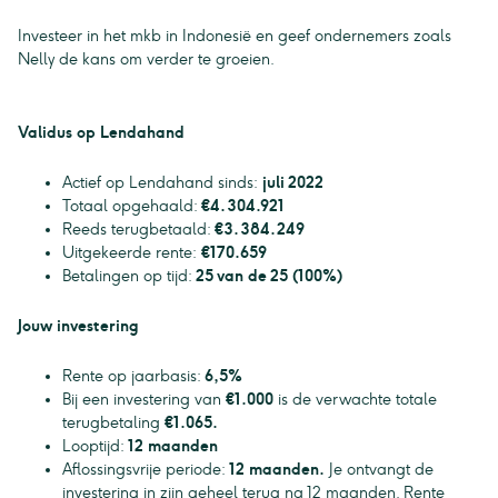
Investeer in het mkb in Indonesië en geef ondernemers zoals
Nelly de kans om verder te groeien.
Validus op Lendahand
Actief op Lendahand sinds:
juli 2022
Totaal opgehaald:
€4.304.921
Reeds terugbetaald:
€3.384.249
Uitgekeerde rente:
€170.659
Betalingen op tijd:
25 van de 25 (100%)
Jouw investering
Rente op jaarbasis:
6,5%
Bij een investering van
€1.000
is de verwachte totale
terugbetaling
€1.065.
Looptijd:
12 maanden
Aflossingsvrije periode:
12 maanden.
Je ontvangt de
investering in zijn geheel terug na 12 maanden. Rente