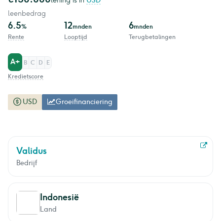
lening is in
USD
leenbedrag
6.5
12
6
%
mnden
mnden
Rente
Looptijd
Terugbetalingen
A+
B
C
D
E
Kredietscore
USD
Groeifinanciering
Validus
Bedrijf
Indonesië
Land