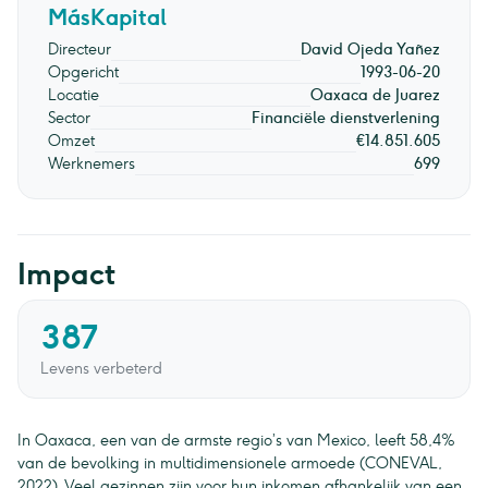
MásKapital
Directeur
David Ojeda Yañez
Opgericht
1993-06-20
Locatie
Oaxaca de Juarez
Sector
Financiële dienstverlening
Omzet
€14.851.605
Werknemers
699
Impact
387
Levens verbeterd
In Oaxaca, een van de armste regio’s van Mexico, leeft 58,4%
van de bevolking in multidimensionele armoede (CONEVAL,
2022). Veel gezinnen zijn voor hun inkomen afhankelijk van een