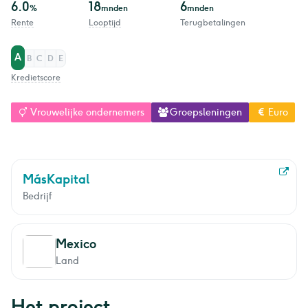
6.0
18
6
%
mnden
mnden
Rente
Looptijd
Terugbetalingen
A
B
C
D
E
Kredietscore
Vrouwelijke ondernemers
Groepsleningen
Euro
MásKapital
Bedrijf
Mexico
Land
Het project