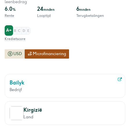
leenbedrag
6.0
24
6
%
mnden
mnden
Rente
Looptijd
Terugbetalingen
A+
B
C
D
E
Kredietscore
USD
Microfinanciering
Bailyk
Bedrijf
Kirgizië
Land