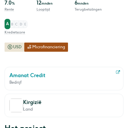
7.0
12
6
%
mnden
mnden
Rente
Looptijd
Terugbetalingen
A
B
C
D
E
Kredietscore
USD
Microfinanciering
Amanat Credit
Bedrijf
Kirgizië
Land