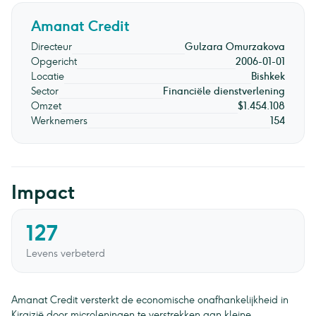
Amanat Credit
Directeur
Gulzara Omurzakova
Opgericht
2006-01-01
Locatie
Bishkek
Sector
Financiële dienstverlening
Omzet
$1.454.108
Werknemers
154
Impact
127
Levens verbeterd
Amanat Credit versterkt de economische onafhankelijkheid in
Kirgizië door microleningen te verstrekken aan kleine