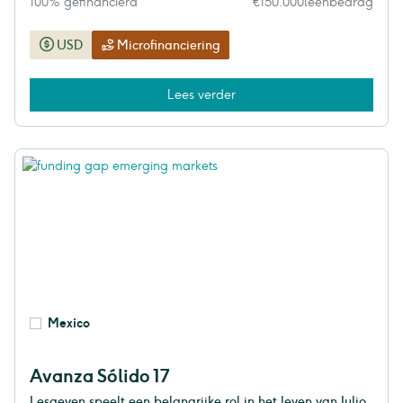
100% gefinancierd
€150.000
leenbedrag
USD
Microfinanciering
Lees verder
Mexico
Avanza Sólido 17
Lesgeven speelt een belangrijke rol in het leven van Julio.