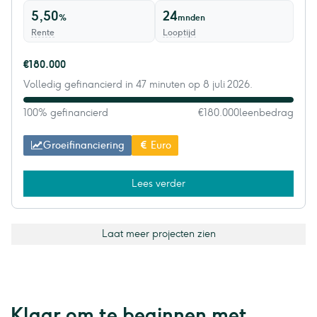
5,50
24
%
mnden
Rente
Looptijd
€180.000
Volledig gefinancierd in 47 minuten op 8 juli 2026.
100% gefinancierd
€180.000
leenbedrag
Groeifinanciering
Euro
Lees verder
Laat meer projecten zien
Klaar om te beginnen met