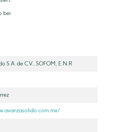
iert.
o bei
do S.A. de C.V., SOFOM, E.N.R
rrez
w.avanzasolido.com.mx/