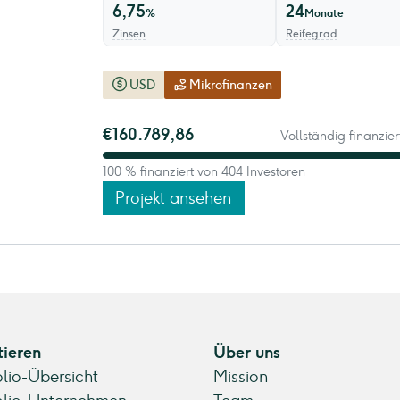
6,75
24
%
Monate
Zinsen
Reifegrad
USD
Mikrofinanzen
€160.789,86
Vollständig finanziert
100 % finanziert von 404 Investoren
Projekt ansehen
tieren
Über uns
olio-Übersicht
Mission