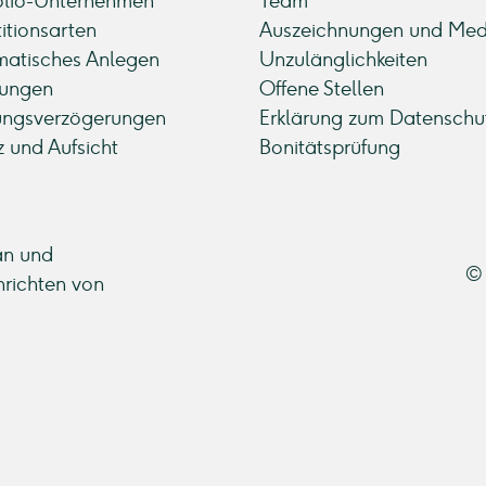
olio-Unternehmen
Team
titionsarten
Auszeichnungen und Med
atisches Anlegen
Unzulänglichkeiten
ungen
Offene Stellen
ungsverzögerungen
Erklärung zum Datenschu
z und Aufsicht
Bonitätsprüfung
an und
© 
hrichten von