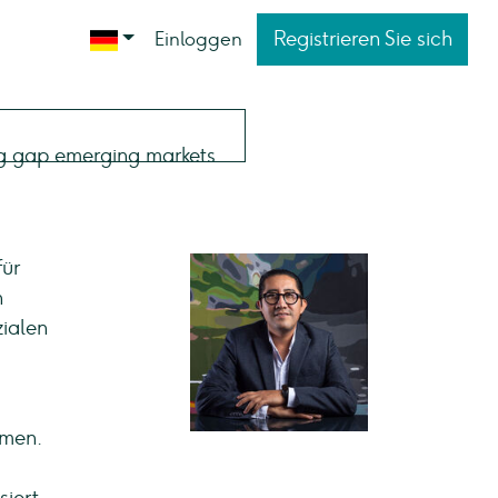
Registrieren Sie sich
Einloggen
für
n
ialen
hmen.