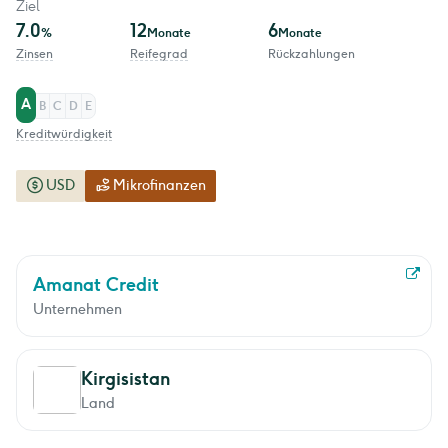
Ziel
7.0
12
6
%
Monate
Monate
Zinsen
Reifegrad
Rückzahlungen
A
B
C
D
E
Kreditwürdigkeit
USD
Mikrofinanzen
Amanat Credit
Unternehmen
Kirgisistan
Land