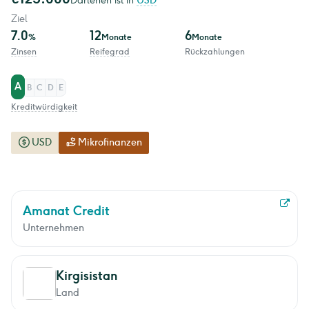
Darlehen ist in
USD
Ziel
7.0
12
6
%
Monate
Monate
Zinsen
Reifegrad
Rückzahlungen
A
B
C
D
E
Kreditwürdigkeit
USD
Mikrofinanzen
Amanat Credit
Unternehmen
Kirgisistan
Land