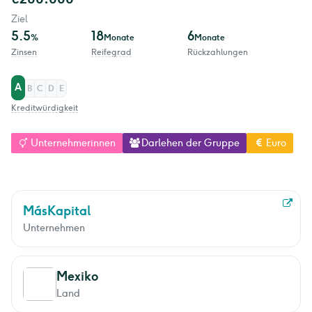
Ziel
5.5
18
6
%
Monate
Monate
Zinsen
Reifegrad
Rückzahlungen
A
B
C
D
E
Kreditwürdigkeit
Unternehmerinnen
Darlehen der Gruppe
Euro
MásKapital
Unternehmen
Mexiko
Land