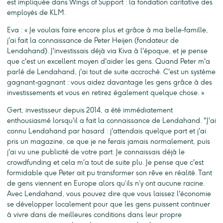
est impliquée dans Wings of Support : la fondation caritative des
employés de KLM.
Eva : « Je voulais faire encore plus et grâce à ma belle-famille,
j'ai fait la connaissance de Peter Heijen (fondateur de
Lendahand). J'investissais déjà via Kiva à l'époque, et je pense
que c'est un excellent moyen d'aider les gens. Quand Peter m'a
parlé de Lendahand, j'ai tout de suite accroché. C'est un système
gagnant-gagnant : vous aidez davantage les gens grâce à des
investissements et vous en retirez également quelque chose. »
Gert, investisseur depuis 2014, a été immédiatement
enthousiasmé lorsqu'il a fait la connaissance de Lendahand. "J'ai
connu Lendahand par hasard : j'attendais quelque part et j'ai
pris un magazine, ce que je ne ferais jamais normalement, puis
j'ai vu une publicité de votre part. Je connaissais déjà le
crowdfunding et cela m'a tout de suite plu. Je pense que c'est
formidable que Peter ait pu transformer son rêve en réalité. Tant
de gens viennent en Europe alors qu’ils n’y ont aucune racine.
Avec Lendahand, vous pouvez dire que vous laissez l'économie
se développer localement pour que les gens puissent continuer
à vivre dans de meilleures conditions dans leur propre