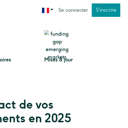
S’inscrire
Se connecter
toires
Mises à jour
act de vos
ments en 2025