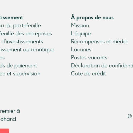
tissement
À propos de nous
u du portefeuille
Mission
feuille des entreprises
L'équipe
 d’investissements
Récompenses et média
tissement automatique
Lacunes
es
Postes vacants
ds de paiement
Déclaration de confidenti
ce et supervision
Cote de crédit
premier à
© 
ndahand.