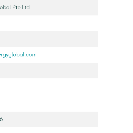
bal Pte Ltd.
ergyglobal.com
56