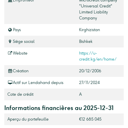
Emprunteur
Мiсrосгеdit соmрапу
"Universal Сгеdit"
Limited Liability
Company
Pays
Kirghizistan
Siège social
Bishkek
Website
https://u-
credit.kg/en/home/
Création
20/12/2006
Actif sur Lendahand depuis
27/11/2024
Cote de crédit
A
Informations financières au 2025-12-31
Aperçu du portefeuille
€12 685 045