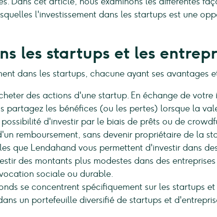
es. Dans cet article, nous examinons les différentes faço
esquelles l'investissement dans les startups est une op
 les startups et les entrepr
ement dans les startups, chacune ayant ses avantages et
'acheter des actions d'une startup. En échange de votre
us partagez les bénéfices (ou les pertes) lorsque la va
 possibilité d'investir par le biais de prêts ou de crowd
d'un remboursement, sans devenir propriétaire de la st
les que Lendahand vous permettent d'investir dans des
estir des montants plus modestes dans des entreprises 
 vocation sociale ou durable.
onds se concentrent spécifiquement sur les startups et 
ans un portefeuille diversifié de startups et d'entrepris