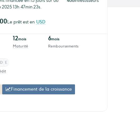
nt financée en 15 jours sur 06
406
investisseurs
 2025 13h 47min 23s.
000
Le prêt est en
USD
12
6
mois
mois
Maturité
Remboursements
D
E
édit
Financement de la croissance