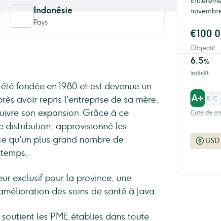
Entièreme
Indonésie
novembre
Pays
€100 
Objectif
6.5
%
Intérêt
a été fondée en 1980 et est devenue un
A+
ès avoir repris l'entreprise de sa mère,
B
C
suivre son expansion. Grâce à ce
Cote de cr
 distribution, approvisionné les
 ce qu'un plus grand nombre de
USD
 temps.
eur exclusif pour la province, une
mélioration des soins de santé à Java.
 soutient les PME établies dans toute