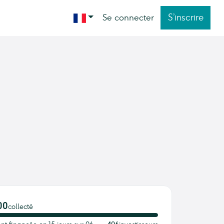
S’inscrire
Se connecter
00
collecté