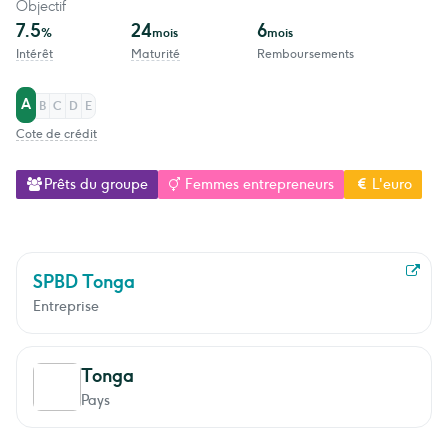
Objectif
7.5
24
6
%
mois
mois
Intérêt
Maturité
Remboursements
A
B
C
D
E
Cote de crédit
Prêts du groupe
Femmes entrepreneurs
L'euro
SPBD Tonga
Entreprise
Tonga
Pays