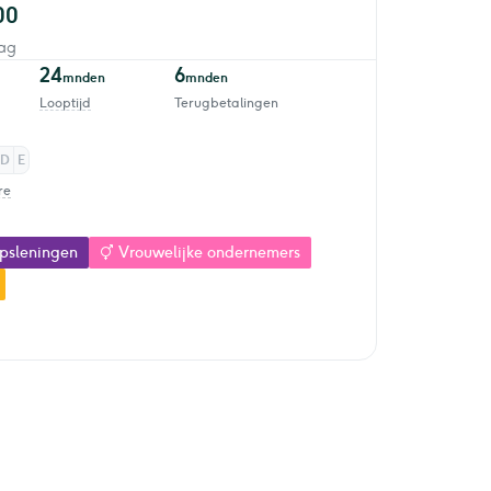
00
ag
24
6
mnden
mnden
Looptijd
Terugbetalingen
D
E
re
psleningen
Vrouwelijke ondernemers