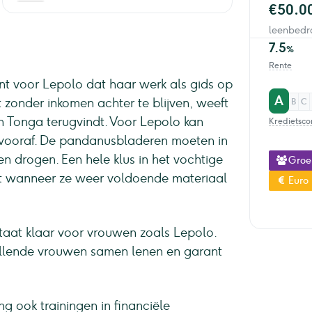
€50.0
leenbedr
7.5
%
Rente
ent voor Lepolo dat haar werk als gids op
A
t zonder inkomen achter te blijven, weeft
B
C
 in Tonga terugvindt. Voor Lepolo kan
Kredietsco
 vooraf. De pandanusbladeren moeten in
drogen. Een hele klus in het vochtige
Groe
t wanneer ze weer voldoende materiaal
Euro
taat klaar voor vrouwen zoals Lepolo.
hillende vrouwen samen lenen en garant
ng ook trainingen in financiële