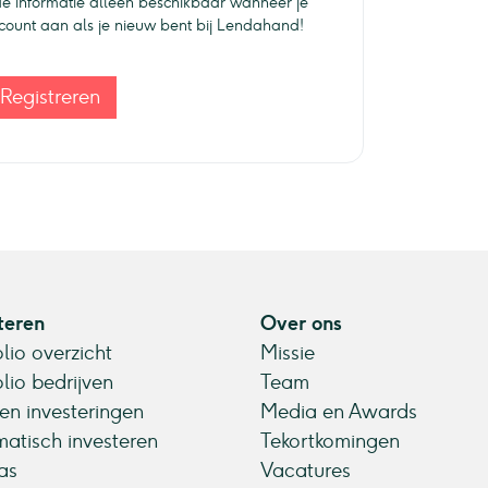
e informatie alleen beschikbaar wanneer je
ccount aan als je nieuw bent bij Lendahand!
Registreren
teren
Over ons
olio overzicht
Missie
olio bedrijven
Team
en investeringen
Media en Awards
atisch investeren
Tekortkomingen
as
Vacatures