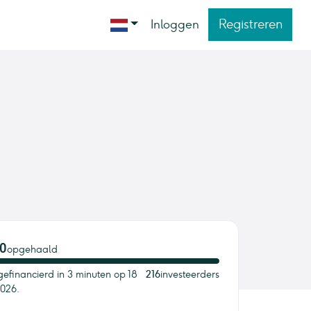
Registreren
Inloggen
0
opgehaald
gefinancierd in 3 minuten op 18
216
investeerders
2026.