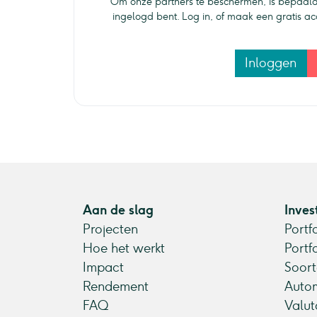
Om onze partners te beschermen, is bepaald
ingelogd bent. Log in, of maak een gratis a
Inloggen
Aan de slag
Inves
Projecten
Portf
Hoe het werkt
Portf
Impact
Soort
Rendement
Autom
FAQ
Valut