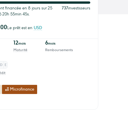
nt financée en 8 jours sur 25
737
investisseurs
6 20h 55min 45s.
000
Le prêt est en
USD
12
6
mois
mois
Maturité
Remboursements
D
E
édit
Microfinance