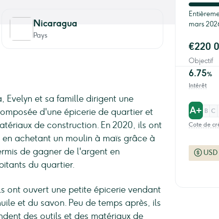
Entièreme
Nicaragua
mars 202
Pays
€220 
Objectif
6.75
%
Intérêt
 Evelyn et sa famille dirigent une
A+
 composée d'une épicerie de quartier et
B
C
tériaux de construction. En 2020, ils ont
Cote de cr
 en achetant un moulin à maïs grâce à
ermis de gagner de l'argent en
USD
bitants du quartier.
ls ont ouvert une petite épicerie vendant
huile et du savon. Peu de temps après, ils
dent des outils et des matériaux de