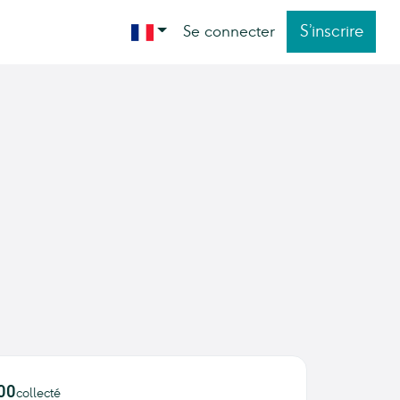
S’inscrire
Se connecter
00
collecté