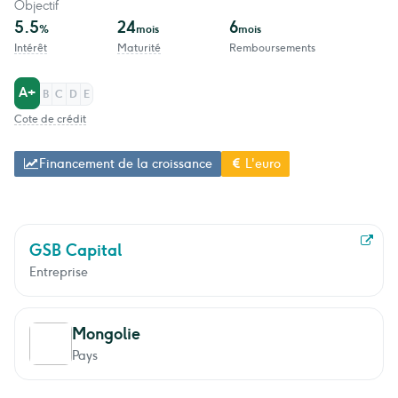
Objectif
5.5
24
6
%
mois
mois
Intérêt
Maturité
Remboursements
A+
B
C
D
E
Cote de crédit
Financement de la croissance
L'euro
GSB Capital
Entreprise
Mongolie
Pays