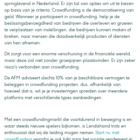
springlevend in Nederland. Er zijn tal van opties om uit te kiezen
op basis van je criteria. Crowdfunding is de democratisering van
geld. Wanneer je participeert in crowdfunding, help je de
beslissingsbevoegdheid van bedrijven die overleven en groeien
te verplaatsen van instellingen, die bedrijven kunnen maken of
breken, naar mensen die daadwerkelijk producten of diensten
van hen afnemen.
Dit zorgt voor een enorme verschuiving in de financiële wereld,
maar deze zal niet zonder groeipijnen plaatsvinden. Er zijn zeker
risico's verbonden aan crowdfunding.
De AFM adviseert slechts 10% van je beschikbare vermogen te
beleggen in crowdfunding projecten, dus, afhankelijk van
hoeveel dat is, wil je je investeringen spreiden over meerdere
platforms met verschillende types aanbiedingen.
Met een crowdfundingmarkt die voortdurend in beweging is en
waar steeds nieuwe spelers bijkomen, is Lendahand trots en
enthousiast dat wij de leiding mogen nemen.
Start nu met
crowdfunding
waarbij je ook kijkt naar het sociale rendement in