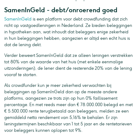
SamenInGeld - debt / onroerend goed
SamenInGeld
is een platform voor debt crowdfunding dat zich
richt op vastgoedleningen in Nederland. Ze bieden beleggingen
in hypotheken aan, wat inhoudt dat beleggers enige zekerheid
in hun beleggingen hebben, aangezien er altijd een echt huis is
dat de lening dekt.
Verder beweert SamenInGeld dat ze alleen leningen verstrekken
tot 80% van de waarde van het huis (met enkele eenmalige
uitzonderingen), de lener dient de resterende 20% van de lening
vooraf te storten.
Als crowdfunder kun je meer zekerheid verwachten bij
beleggingen op SamenInGeld dan op de meeste andere
platforms, aangezien ze trots zijn op hun 0% faillissement
percentage. En met reeds meer dan € 78.000.000 belegd en met
€ 5.500.000 rente terugbetaald aan beleggers, melden ze een
gemiddeld netto rendement van 5,16% te behalen. Er zijn
leningstermijnen beschikbaar van 1 tot 5 jaar en de rentetarieven
voor beleggers kunnen oplopen tot 9%.