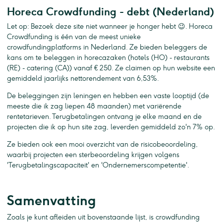
Horeca Crowdfunding - debt (Nederland)
Let op: Bezoek deze site niet wanneer je honger hebt 😉. Horeca
Crowdfunding is één van de meest unieke
crowdfundingplatforms in Nederland. Ze bieden beleggers de
kans om te beleggen in horecazaken (hotels (HO) - restaurants
(RE) - catering (CA)) vanaf € 250. Ze claimen op hun website een
gemiddeld jaarlijks nettorendement van 6,53%.
De beleggingen zijn leningen en hebben een vaste looptijd (de
meeste die ik zag liepen 48 maanden) met variërende
rentetarieven. Terugbetalingen ontvang je elke maand en de
projecten die ik op hun site zag, leverden gemiddeld zo'n 7% op.
Ze bieden ook een mooi overzicht van de risicobeoordeling,
waarbij projecten een sterbeoordeling krijgen volgens
'Terugbetalingscapaciteit' en 'Ondernemerscompetentie'.
Samenvatting
Zoals je kunt afleiden uit bovenstaande lijst, is crowdfunding