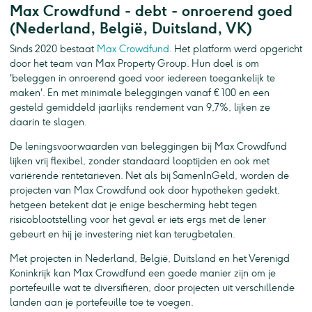
Max Crowdfund - debt - onroerend goed
(Nederland, België, Duitsland, VK)
Sinds 2020 bestaat
Max Crowdfund
. Het platform werd opgericht
door het team van Max Property Group. Hun doel is om
'beleggen in onroerend goed voor iedereen toegankelijk te
maken'. En met minimale beleggingen vanaf € 100 en een
gesteld gemiddeld jaarlijks rendement van 9,7%, lijken ze
daarin te slagen.
De leningsvoorwaarden van beleggingen bij Max Crowdfund
lijken vrij flexibel, zonder standaard looptijden en ook met
variërende rentetarieven. Net als bij SamenInGeld, worden de
projecten van Max Crowdfund ook door hypotheken gedekt,
hetgeen betekent dat je enige bescherming hebt tegen
risicoblootstelling voor het geval er iets ergs met de lener
gebeurt en hij je investering niet kan terugbetalen.
Met projecten in Nederland, België, Duitsland en het Verenigd
Koninkrijk kan Max Crowdfund een goede manier zijn om je
portefeuille wat te diversifiëren, door projecten uit verschillende
landen aan je portefeuille toe te voegen.