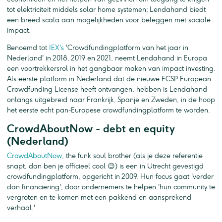
tot elektriciteit middels solar home systemen; Lendahand biedt
een breed scala aan mogelijkheden voor beleggen met sociale
impact.
Benoemd tot
IEX's
'Crowdfundingplatform van het jaar in
Nederland' in 2018, 2019 en 2021, neemt Lendahand in Europa
een voortrekkersrol in het gangbaar maken van impact investing.
Als eerste platform in Nederland dat de nieuwe ECSP European
Crowdfunding License heeft ontvangen, hebben is Lendahand
onlangs uitgebreid naar Frankrijk, Spanje en Zweden, in de hoop
het eerste echt pan-Europese crowdfundingplatform te worden.
CrowdAboutNow - debt en equity
(Nederland)
CrowdAboutNow
, the funk soul brother (als je deze referentie
snapt, dan ben je officieel cool 😉) is een in Utrecht gevestigd
crowdfundingplatform, opgericht in 2009. Hun focus gaat 'verder
dan financiering', door ondernemers te helpen 'hun community te
vergroten en te komen met een pakkend en aansprekend
verhaal.'