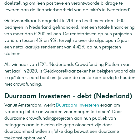
doelstelling om 'een positieve en verantwoorde bijdrage te
leveren aan de financierbaarheid van de mkb's in Nederland’.
Geldvoorelkaar is opgericht in 2011 en heeft meer dan 1.500
bedrijven in Nederland gefinancierd, met een totale financiering
van meer dan € 300 miljoen. De rentetarieven op hun projecten
variëren tussen 4% en 9%, terwijl ze over de afgelopen 5 jaar
een netto jaarlijks rendement van 4,42% op hun projecten
claimen.
Als winnaar van IEX's 'Nederlands Crowdfunding Platform van
het Jaar' in 2020, is Geldvoorelkaar zeker het bekijken waard als
je geïnteresseerd bent om je voor de eerste keer bezig te houden
met crowdfunding.
Duurzaam Investeren - debt (Nederland)
Vanuit Amsterdam, werkt
Duurzaam Investeren
eraan om
'vandaag tot de antwoorden voor morgen te komen'. Door
duurzame crowdfundingprojecten aan hun publiek van
beleggers aan te bieden die gepassioneerd zijn door
duurzaamheid willen zij 'elke dag bewust een duurzame
toekomst opbouwen'.