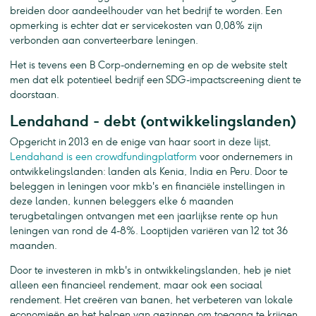
breiden door aandeelhouder van het bedrijf te worden. Een
opmerking is echter dat er servicekosten van 0,08% zijn
verbonden aan converteerbare leningen.
Het is tevens een B Corp-onderneming en op de website stelt
men dat elk potentieel bedrijf een SDG-impactscreening dient te
doorstaan.
Lendahand - debt (ontwikkelingslanden)
Opgericht in 2013 en de enige van haar soort in deze lijst,
Lendahand is een crowdfundingplatform
voor ondernemers in
ontwikkelingslanden: landen als Kenia, India en Peru. Door te
beleggen in leningen voor mkb's en financiële instellingen in
deze landen, kunnen beleggers elke 6 maanden
terugbetalingen ontvangen met een jaarlijkse rente op hun
leningen van rond de 4-8%. Looptijden variëren van 12 tot 36
maanden.
Door te investeren in mkb's in ontwikkelingslanden, heb je niet
alleen een financieel rendement, maar ook een sociaal
rendement. Het creëren van banen, het verbeteren van lokale
economieën en het helpen van gezinnen om toegang te krijgen