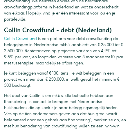
crowdfunding. We belichten enkele van de beschikbare
crowdfundingplatforms in Nederland en wat ze onderscheidt
van elkaar. Hopelijk vind je er één interessant voor jou en je
portefeuille.
Collin Crowdfund - debt (Nederland)
Collin Crowdfund
is een platform voor debt crowdfunding dat
beleggingen in Nederlandse mkb's aanbiedt van € 25.000 tot €
2.500.000. Rentetarieven op projecten variëren van 4,9% tot
9,5% per jaar, en looptijden variëren van 3 maanden tot 10 jaar
met tussentijdse, maandelijkse aflossingen.
Je kunt beleggen vanaf € 100, tenzij je wilt beleggen in een
project van meer dan € 250.000, in welk geval het minimum €
500 bedraagt.
Het doel van Collin is om mkb's, die behoefte hebben aan
financiering, in contact te brengen met Nederlandse
huishoudens die op zoek zijn naar beleggingsmogelijkheden.
'Zes op de tien ondernemers geven aan dat hun groei wordt
belemmerd door een gebrek aan financiering', merken ze op, en
met hun benadering van crowdfunding willen ze een 'win-win