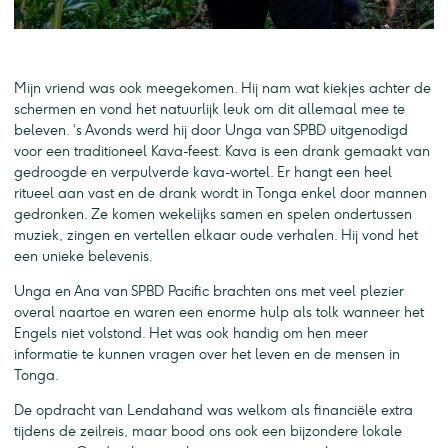
Mijn vriend was ook meegekomen. Hij nam wat kiekjes achter de
schermen en vond het natuurlijk leuk om dit allemaal mee te
beleven. ‘s Avonds werd hij door Unga van SPBD uitgenodigd
voor een traditioneel Kava-feest. Kava is een drank gemaakt van
gedroogde en verpulverde kava-wortel. Er hangt een heel
ritueel aan vast en de drank wordt in Tonga enkel door mannen
gedronken. Ze komen wekelijks samen en spelen ondertussen
muziek, zingen en vertellen elkaar oude verhalen. Hij vond het
een unieke belevenis.
Unga en Ana van SPBD Pacific brachten ons met veel plezier
overal naartoe en waren een enorme hulp als tolk wanneer het
Engels niet volstond. Het was ook handig om hen meer
informatie te kunnen vragen over het leven en de mensen in
Tonga.
De opdracht van Lendahand was welkom als financiële extra
tijdens de zeilreis, maar bood ons ook een bijzondere lokale