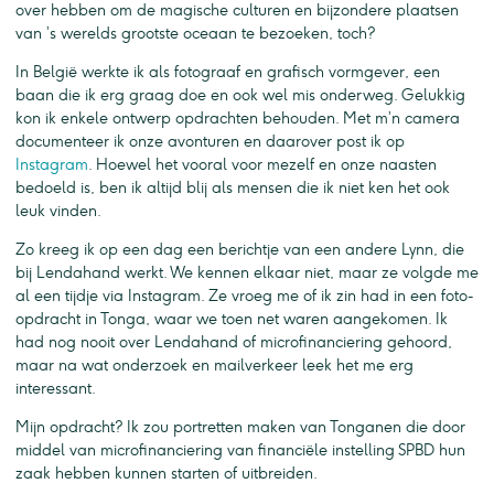
over hebben om de magische culturen en bijzondere plaatsen
van ’s werelds grootste oceaan te bezoeken, toch?
In België werkte ik als fotograaf en grafisch vormgever, een
baan die ik erg graag doe en ook wel mis onderweg. Gelukkig
kon ik enkele ontwerp opdrachten behouden. Met m’n camera
documenteer ik onze avonturen en daarover post ik op
Instagram
. Hoewel het vooral voor mezelf en onze naasten
bedoeld is, ben ik altijd blij als mensen die ik niet ken het ook
leuk vinden.
Zo kreeg ik op een dag een berichtje van een andere Lynn, die
bij Lendahand werkt. We kennen elkaar niet, maar ze volgde me
al een tijdje via Instagram. Ze vroeg me of ik zin had in een foto-
opdracht in Tonga, waar we toen net waren aangekomen. Ik
had nog nooit over Lendahand of microfinanciering gehoord,
maar na wat onderzoek en mailverkeer leek het me erg
interessant.
Mijn opdracht? Ik zou portretten maken van Tonganen die door
middel van microfinanciering van financiële instelling SPBD hun
zaak hebben kunnen starten of uitbreiden.