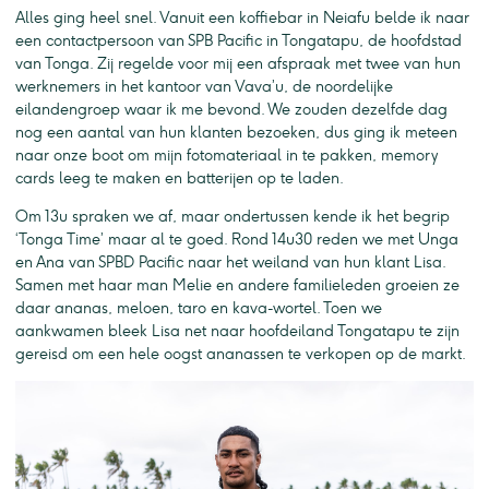
Alles ging heel snel. Vanuit een koffiebar in Neiafu belde ik naar
een contactpersoon van SPB Pacific in Tongatapu, de hoofdstad
van Tonga. Zij regelde voor mij een afspraak met twee van hun
werknemers in het kantoor van Vava’u, de noordelijke
eilandengroep waar ik me bevond. We zouden dezelfde dag
nog een aantal van hun klanten bezoeken, dus ging ik meteen
naar onze boot om mijn fotomateriaal in te pakken, memory
cards leeg te maken en batterijen op te laden.
Om 13u spraken we af, maar ondertussen kende ik het begrip
‘Tonga Time’ maar al te goed. Rond 14u30 reden we met Unga
en Ana van SPBD Pacific naar het weiland van hun klant Lisa.
Samen met haar man Melie en andere familieleden groeien ze
daar ananas, meloen, taro en kava-wortel. Toen we
aankwamen bleek Lisa net naar hoofdeiland Tongatapu te zijn
gereisd om een hele oogst ananassen te verkopen op de markt.