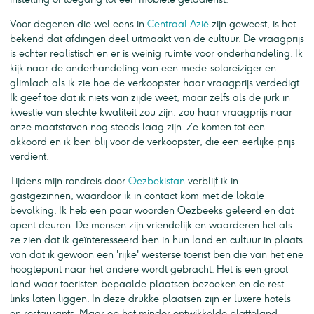
Voor degenen die wel eens in
Centraal-Azië
zijn geweest, is het
bekend dat afdingen deel uitmaakt van de cultuur. De vraagprijs
is echter realistisch en er is weinig ruimte voor onderhandeling. Ik
kijk naar de onderhandeling van een mede-soloreiziger en
glimlach als ik zie hoe de verkoopster haar vraagprijs verdedigt.
Ik geef toe dat ik niets van zijde weet, maar zelfs als de jurk in
kwestie van slechte kwaliteit zou zijn, zou haar vraagprijs naar
onze maatstaven nog steeds laag zijn. Ze komen tot een
akkoord en ik ben blij voor de verkoopster, die een eerlijke prijs
verdient.
Tijdens mijn rondreis door
Oezbekistan
verblijf ik in
gastgezinnen, waardoor ik in contact kom met de lokale
bevolking. Ik heb een paar woorden Oezbeeks geleerd en dat
opent deuren. De mensen zijn vriendelijk en waarderen het als
ze zien dat ik geïnteresseerd ben in hun land en cultuur in plaats
van dat ik gewoon een 'rijke' westerse toerist ben die van het ene
hoogtepunt naar het andere wordt gebracht. Het is een groot
land waar toeristen bepaalde plaatsen bezoeken en de rest
links laten liggen. In deze drukke plaatsen zijn er luxere hotels
en restaurants. Maar op het minder ontwikkelde platteland,