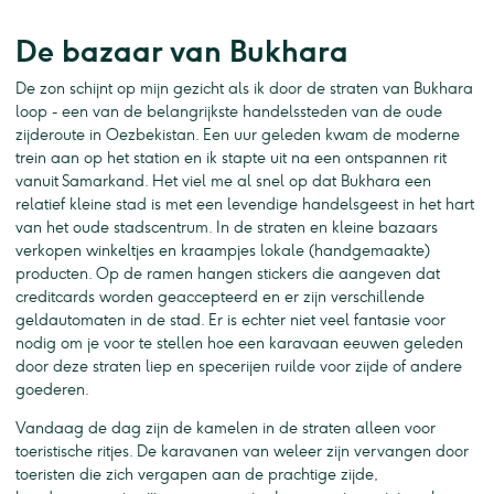
De bazaar van Bukhara
De zon schijnt op mijn gezicht als ik door de straten van Bukhara
loop - een van de belangrijkste handelssteden van de oude
zijderoute in Oezbekistan. Een uur geleden kwam de moderne
trein aan op het station en ik stapte uit na een ontspannen rit
vanuit Samarkand. Het viel me al snel op dat Bukhara een
relatief kleine stad is met een levendige handelsgeest in het hart
van het oude stadscentrum. In de straten en kleine bazaars
verkopen winkeltjes en kraampjes lokale (handgemaakte)
producten. Op de ramen hangen stickers die aangeven dat
creditcards worden geaccepteerd en er zijn verschillende
geldautomaten in de stad. Er is echter niet veel fantasie voor
nodig om je voor te stellen hoe een karavaan eeuwen geleden
door deze straten liep en specerijen ruilde voor zijde of andere
goederen.
Vandaag de dag zijn de kamelen in de straten alleen voor
toeristische ritjes. De karavanen van weleer zijn vervangen door
toeristen die zich vergapen aan de prachtige zijde,