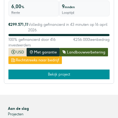
6,00
9
%
mnden
Rente
Looptijd
€299.571,11
Volledig gefinancierd in 43 minuten op 16 april
2026.
100% gefinancierd door 416
€256.000
leenbedrag
investeerders
USD
Met garantie
Landbouwverbetering
Rechtstreeks naar bedrijf
Bekijk project
Aan de slag
Projecten