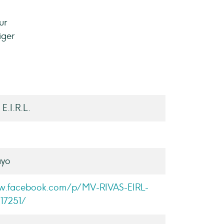
ur
iger
E.I.R.L.
yo
w.facebook.com/p/MV-RIVAS-EIRL-
17251/