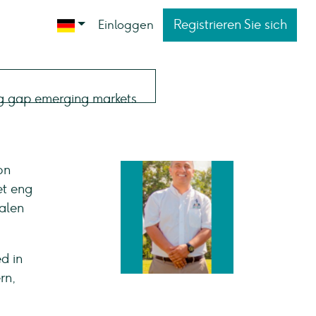
Registrieren Sie sich
Einloggen
on
et eng
kalen
d in
rn,