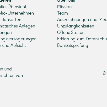
tieren
Über uns
olio-Übersicht
Mission
olio-Unternehmen
Team
titionsarten
Auszeichnungen und Med
atisches Anlegen
Unzulänglichkeiten
ungen
Offene Stellen
ungsverzögerungen
Erklärung zum Datenschu
z und Aufsicht
Bonitätsprüfung
an und
© 
hrichten von