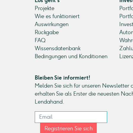
Los geht's
Inves
Projekte
Portf
Wie es funktioniert
Portf
Auswirkungen
Inves
Rückgabe
Autom
FAQ
Währ
Wissensdatenbank
Zahl
Bedingungen und Konditionen
Lizen
Bleiben Sie informiert!
Melden Sie sich für unseren Newsletter 
erhalten Sie als Erster die neuesten Nac
Lendahand.
Registrieren Sie sich