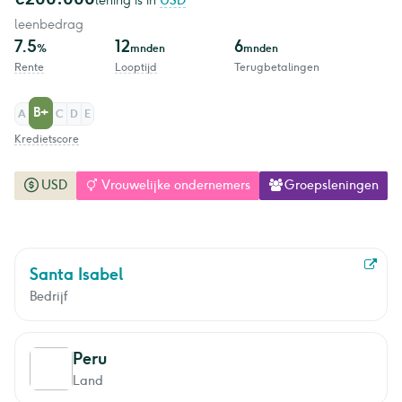
lening is in
USD
leenbedrag
7.5
12
6
%
mnden
mnden
Rente
Looptijd
Terugbetalingen
B+
A
C
D
E
Kredietscore
USD
Vrouwelijke ondernemers
Groepsleningen
Santa Isabel
Bedrijf
Peru
Land