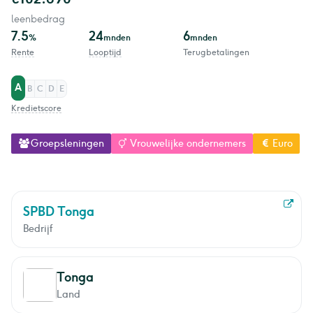
leenbedrag
7.5
24
6
%
mnden
mnden
Rente
Looptijd
Terugbetalingen
A
B
C
D
E
Kredietscore
Groepsleningen
Vrouwelijke ondernemers
Euro
SPBD Tonga
Bedrijf
Tonga
Land