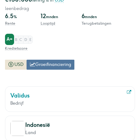
lening is in
USD
leenbedrag
6.5
12
6
%
mnden
mnden
Rente
Looptijd
Terugbetalingen
A+
B
C
D
E
Kredietscore
USD
Groeifinanciering
Validus
Bedrijf
Indonesië
Land